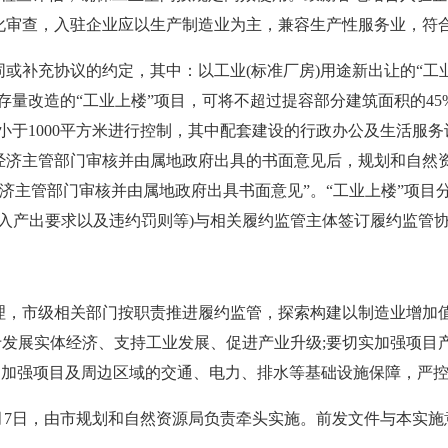
强化审查，入驻企业应以生产制造业为主，兼容生产性服务业，符
补充协议的约定，其中：以工业(标准厂房)用途新出让的“工
存量改造的“工业上楼”项目，可将不超过提容部分建筑面积的4
元)不小于1000平方米进行控制，其中配套建设的行政办公及生活
业经济主管部门审核并由属地政府出具的书面意见后，规划和自然
济主管部门审核并由属地政府出具书面意见”。“工业上楼”项目
入产出要求以及违约罚则等)与相关履约监管主体签订履约监管
，市级相关部门按职责推进履约监管，探索构建以制造业增加
于发展实体经济、支持工业发展、促进产业升级;要切实加强项目
线，加强项目及周边区域的交通、电力、排水等基础设施保障，严
年5月7日，由市规划和自然资源局负责牵头实施。前发文件与本实